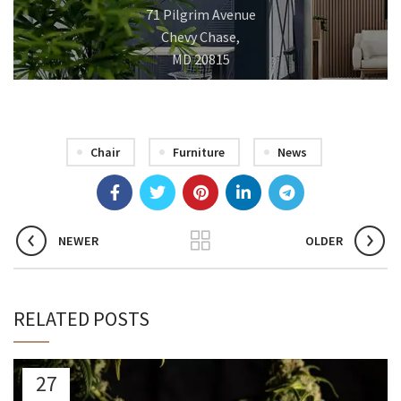
71 Pilgrim Avenue
Chevy Chase,
MD 20815
Chair
Furniture
News
NEWER
OLDER
RELATED POSTS
27