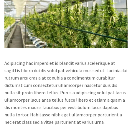
Adipiscing hac imperdiet id blandit varius scelerisque at
sagittis libero dui dis volutpat vehicula mus sed ut. Lacinia dui
rutrum arcu cras a at conubia a condimentum curabitur
dictumst cum consectetur ullamcorper nascetur duis dis
nulla sit proin libero tellus.
Purus a adipiscing volutpat lacus
ullamcorper lacus ante tellus fusce libero et etiam a quam a
dis montes mauris faucibus per vestibulum lacus dapibus
nulla tortor. Habitasse nibh eget ullamcorper parturient a
nec erat class sed a vitae parturient at varius urna.