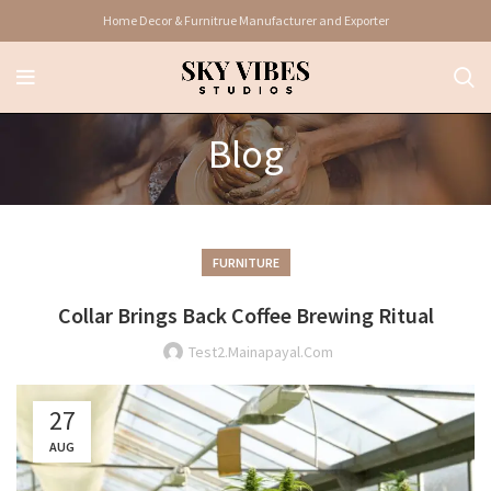
Home Decor & Furnitrue Manufacturer and Exporter
Blog
FURNITURE
Collar Brings Back Coffee Brewing Ritual
Test2.mainapayal.com
27
AUG