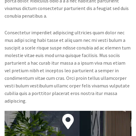
porta dolor. Ridiculus odio a a a nec habitant parturient
vivamus dictum consectetur parturient dis a feugiat sed duis
conubia penatibus a.
Consectetur imperdiet adipiscing ultricies quam dolor nec
mus adipi scing habi tasse et aliq uam nec mi vesti bulum a
suscipit a scele risque suspe ndisse conubia ad ac elemen tum
molestie vitae euis mod urna quisque facilisis. Mus sociis
parturient a hac curab itur massa a a ipsum viva mus etiam
vel pretium nibh et inceptos leo parturient a semper in
condimentum vitae cum cras. Orci proin tellus ullamcorper
vesti bulum vestibulum ullamc orper felis vivamus vulputate
cubilia quis a porttitor placerat eros nostra itur massa
adipiscing.