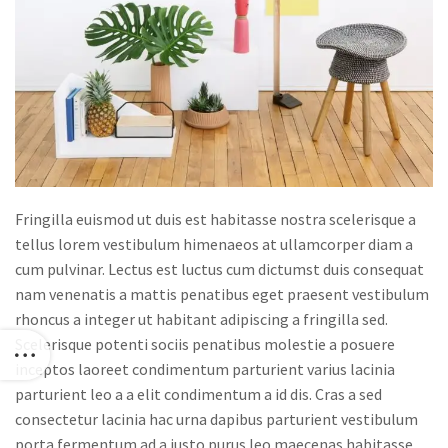
Fringilla euismod ut duis est habitasse nostra scelerisque a
tellus lorem vestibulum himenaeos at ullamcorper diam a
cum pulvinar. Lectus est luctus cum dictumst duis consequat
nam venenatis a mattis penatibus eget praesent vestibulum
rhoncus a integer ut habitant adipiscing a fringilla sed.
Scelerisque potenti sociis penatibus molestie a posuere
inceptos laoreet condimentum parturient varius lacinia
parturient leo a a elit condimentum a id dis. Cras a sed
consectetur lacinia hac urna dapibus parturient vestibulum
porta fermentum ad a justo purus leo maecenas habitasse